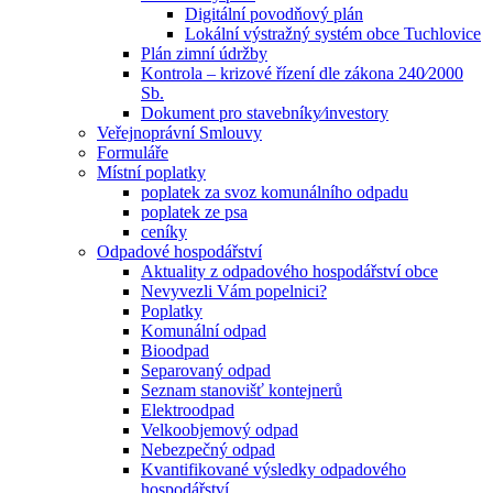
Digitální povodňový plán
Lokální výstražný systém obce Tuchlovice
Plán zimní údržby
Kontrola – krizové řízení dle zákona 240⁄2000
Sb.
Dokument pro stavebníky⁄investory
Veřejnoprávní Smlouvy
Formuláře
Místní poplatky
poplatek za svoz komunálního odpadu
poplatek ze psa
ceníky
Odpadové hospodářství
Aktuality z odpadového hospodářství obce
Nevyvezli Vám popelnici?
Poplatky
Komunální odpad
Bioodpad
Separovaný odpad
Seznam stanovišť kontejnerů
Elektroodpad
Velkoobjemový odpad
Nebezpečný odpad
Kvantifikované výsledky odpadového
hospodářství