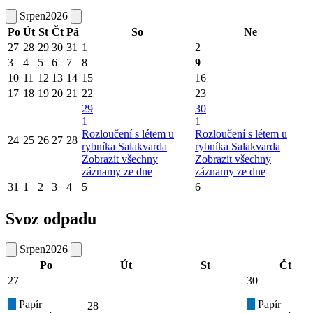
Srpen
2026
Po
Út
St
Čt
Pá
So
Ne
27
28
29
30
31
1
2
3
4
5
6
7
8
9
10
11
12
13
14
15
16
17
18
19
20
21
22
23
29
30
1
1
Rozloučení s létem u
Rozloučení s létem u
24
25
26
27
28
rybníka Salakvarda
rybníka Salakvarda
Zobrazit všechny
Zobrazit všechny
záznamy ze dne
záznamy ze dne
31
1
2
3
4
5
6
Svoz odpadu
Srpen
2026
Po
Út
St
Čt
27
30
Papír
Papír
28