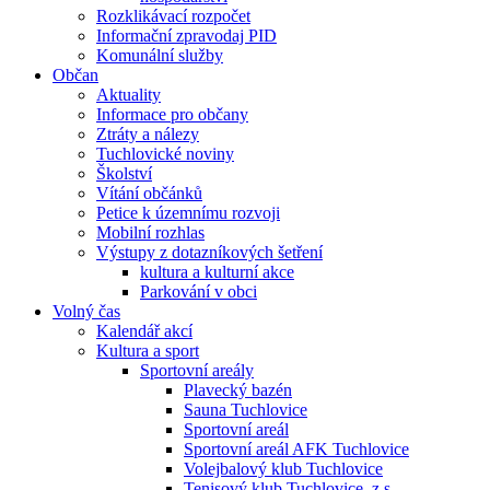
Rozklikávací rozpočet
Informační zpravodaj PID
Komunální služby
Občan
Aktuality
Informace pro občany
Ztráty a nálezy
Tuchlovické noviny
Školství
Vítání občánků
Petice k územnímu rozvoji
Mobilní rozhlas
Výstupy z dotazníkových šetření
kultura a kulturní akce
Parkování v obci
Volný čas
Kalendář akcí
Kultura a sport
Sportovní areály
Plavecký bazén
Sauna Tuchlovice
Sportovní areál
Sportovní areál AFK Tuchlovice
Volejbalový klub Tuchlovice
Tenisový klub Tuchlovice, z.s.