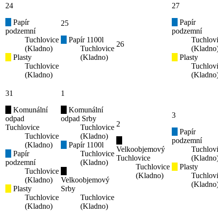
24
27
Papír
Papír
25
podzemní
podzemní
Tuchlovice
Papír 1100l
Tuchlov
26
(Kladno)
Tuchlovice
(Kladno
Plasty
(Kladno)
Plasty
Tuchlovice
Tuchlov
(Kladno)
(Kladno
31
1
Komunální
Komunální
3
odpad
odpad Srby
2
Tuchlovice
Tuchlovice
Papír
Tuchlovice
(Kladno)
podzemní
(Kladno)
Papír 1100l
Velkoobjemový
Tuchlov
Papír
Tuchlovice
Tuchlovice
(Kladno
podzemní
(Kladno)
Tuchlovice
Plasty
Tuchlovice
(Kladno)
Tuchlov
(Kladno)
Velkoobjemový
(Kladno
Plasty
Srby
Tuchlovice
Tuchlovice
(Kladno)
(Kladno)