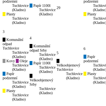
podzemní
podzemní
Tuchlovice
Papír 1100l
Tuchlov
29
(Kladno)
Tuchlovice
(Kladno
Plasty
(Kladno)
Plasty
Tuchlovice
Tuchlov
(Kladno)
(Kladno
3
4
Komunální
odpad
Komunální
Tuchlovice
6
odpad Srby
Tuchlovice
5
Tuchlovice
(Kladno)
Papír
(Kladno)
Kovy
Oleje
podzemní
Papír 1100l
Tuchlovice
Velkoobjemový
Tuchlov
Tuchlovice
(Kladno)
Tuchlovice
(Kladno
(Kladno)
Papír
Tuchlovice
Plasty
podzemní
(Kladno)
Tuchlov
Velkoobjemový
Tuchlovice
(Kladno
Srby
(Kladno)
Tuchlovice
Plasty
(Kladno)
Tuchlovice
(Kladno)