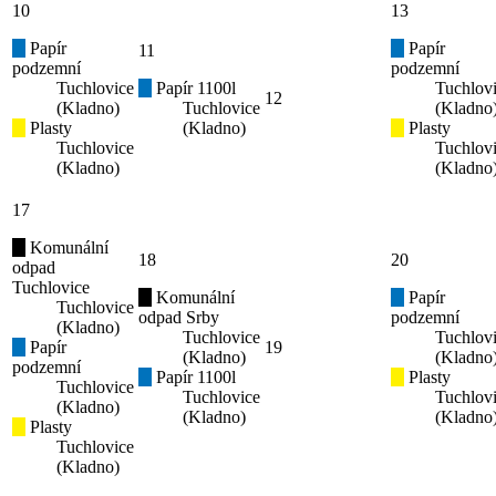
10
13
Papír
Papír
11
podzemní
podzemní
Tuchlovice
Papír 1100l
Tuchlov
12
(Kladno)
Tuchlovice
(Kladno
Plasty
(Kladno)
Plasty
Tuchlovice
Tuchlov
(Kladno)
(Kladno
17
Komunální
18
20
odpad
Tuchlovice
Komunální
Papír
Tuchlovice
odpad Srby
podzemní
(Kladno)
Tuchlovice
Tuchlov
Papír
19
(Kladno)
(Kladno
podzemní
Papír 1100l
Plasty
Tuchlovice
Tuchlovice
Tuchlov
(Kladno)
(Kladno)
(Kladno
Plasty
Tuchlovice
(Kladno)