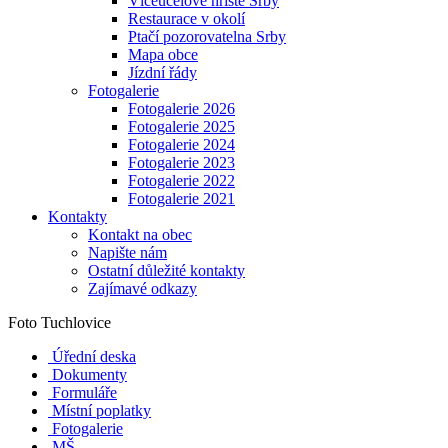
Víceúčelové hřiště Srby
Restaurace v okolí
Ptačí pozorovatelna Srby
Mapa obce
Jízdní řády
Fotogalerie
Fotogalerie 2026
Fotogalerie 2025
Fotogalerie 2024
Fotogalerie 2023
Fotogalerie 2022
Fotogalerie 2021
Kontakty
Kontakt na obec
Napište nám
Ostatní důležité kontakty
Zajímavé odkazy
Foto Tuchlovice
Úřední deska
Dokumenty
Formuláře
Místní poplatky
Fotogalerie
MŠ