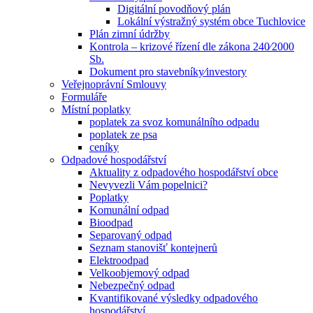
Digitální povodňový plán
Lokální výstražný systém obce Tuchlovice
Plán zimní údržby
Kontrola – krizové řízení dle zákona 240⁄2000
Sb.
Dokument pro stavebníky⁄investory
Veřejnoprávní Smlouvy
Formuláře
Místní poplatky
poplatek za svoz komunálního odpadu
poplatek ze psa
ceníky
Odpadové hospodářství
Aktuality z odpadového hospodářství obce
Nevyvezli Vám popelnici?
Poplatky
Komunální odpad
Bioodpad
Separovaný odpad
Seznam stanovišť kontejnerů
Elektroodpad
Velkoobjemový odpad
Nebezpečný odpad
Kvantifikované výsledky odpadového
hospodářství