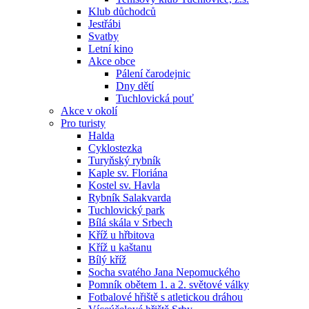
Klub důchodců
Jestřábi
Svatby
Letní kino
Akce obce
Pálení čarodejnic
Dny dětí
Tuchlovická pouť
Akce v okolí
Pro turisty
Halda
Cyklostezka
Turyňský rybník
Kaple sv. Floriána
Kostel sv. Havla
Rybník Salakvarda
Tuchlovický park
Bílá skála v Srbech
Kříž u hřbitova
Kříž u kaštanu
Bílý kříž
Socha svatého Jana Nepomuckého
Pomník obětem 1. a 2. světové války
Fotbalové hřiště s atletickou dráhou