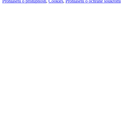
Prohlášení o přístupnosti
,
Cookies
,
Prohlášení o ochraně soukromí