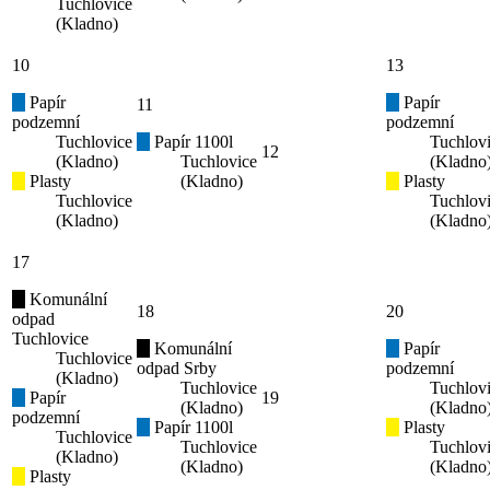
Tuchlovice
(Kladno)
10
13
Papír
Papír
11
podzemní
podzemní
Tuchlovice
Papír 1100l
Tuchlov
12
(Kladno)
Tuchlovice
(Kladno
Plasty
(Kladno)
Plasty
Tuchlovice
Tuchlov
(Kladno)
(Kladno
17
Komunální
18
20
odpad
Tuchlovice
Komunální
Papír
Tuchlovice
odpad Srby
podzemní
(Kladno)
Tuchlovice
Tuchlov
Papír
19
(Kladno)
(Kladno
podzemní
Papír 1100l
Plasty
Tuchlovice
Tuchlovice
Tuchlov
(Kladno)
(Kladno)
(Kladno
Plasty