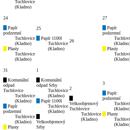
Tuchlovice
(Kladno)
24
27
Papír
Papír
25
podzemní
podzemní
Tuchlovice
Papír 1100l
Tuchlov
26
(Kladno)
Tuchlovice
(Kladno
Plasty
(Kladno)
Plasty
Tuchlovice
Tuchlov
(Kladno)
(Kladno
31
1
Komunální
Komunální
3
odpad
odpad Srby
2
Tuchlovice
Tuchlovice
Papír
Tuchlovice
(Kladno)
podzemní
(Kladno)
Papír 1100l
Velkoobjemový
Tuchlov
Papír
Tuchlovice
Tuchlovice
(Kladno
podzemní
(Kladno)
Tuchlovice
Plasty
Tuchlovice
(Kladno)
Tuchlov
(Kladno)
Velkoobjemový
(Kladno
Plasty
Srby