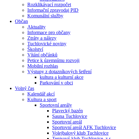
Rozklikávací rozpočet
Informační zpravodaj PID
Komunální služby
Občan
Aktuality
Informace pro občany
Ztráty a nálezy
Tuchlovické noviny
Školství
Vítání občánků
Petice k územnímu rozvoji
Mobilní rozhlas
Výstupy z dotazníkových šetření
kultura a kulturní akce
Parkování v obci
Volný čas
Kalendář akcí
Kultura a sport
Sportovní areály
Plavecký bazén
Sauna Tuchlovice
Sportovní areál
Sportovní areál AFK Tuchlovice
Volejbalový klub Tuchlovice
Tenisový klub Tuchlovice, z.s.