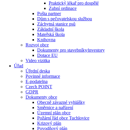
Praktický lékař pro dospělé
Zubní ordinace
Pošta partner
Dům s pečovatelskou službou
Záchytná stanice psů
Základní škola
Mateřská škola
Knihovna
Rozvoj obce
Dokumenty pro stavebníky⁄investory
Dotace EU
Video vizitka
Úřad
Úřední deska
Povinné informace
E-podatelna
Czech POINT
GDPR
Dokumenty obce
Obecně závazné vyhlášky
Směrnice a nařízení
Územní plán obce
Požární řád obce Tuchlovice
Krizový plán
Povodňový plán