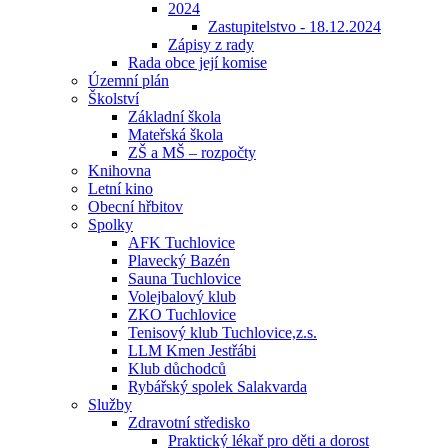
2024
Zastupitelstvo - 18.12.2024
Zápisy z rady
Rada obce její komise
Územní plán
Školství
Základní škola
Mateřská škola
ZŠ a MŠ – rozpočty
Knihovna
Letní kino
Obecní hřbitov
Spolky
AFK Tuchlovice
Plavecký Bazén
Sauna Tuchlovice
Volejbalový klub
ZKO Tuchlovice
Tenisový klub Tuchlovice,z.s.
LLM Kmen Jestřábi
Klub důchodců
Rybářský spolek Salakvarda
Služby
Zdravotní středisko
Praktický lékař pro děti a dorost