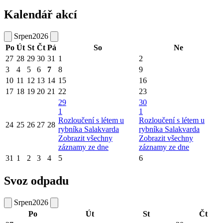
Kalendář akcí
Srpen
2026
Po
Út
St
Čt
Pá
So
Ne
27
28
29
30
31
1
2
3
4
5
6
7
8
9
10
11
12
13
14
15
16
17
18
19
20
21
22
23
29
30
1
1
Rozloučení s létem u
Rozloučení s létem u
24
25
26
27
28
rybníka Salakvarda
rybníka Salakvarda
Zobrazit všechny
Zobrazit všechny
záznamy ze dne
záznamy ze dne
31
1
2
3
4
5
6
Svoz odpadu
Srpen
2026
Po
Út
St
Čt