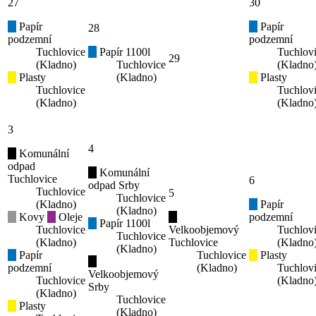
27
30
Papír
Papír
28
podzemní
podzemní
Tuchlovice
Papír 1100l
Tuchlov
29
(Kladno)
Tuchlovice
(Kladno
Plasty
(Kladno)
Plasty
Tuchlovice
Tuchlov
(Kladno)
(Kladno
3
4
Komunální
odpad
Komunální
Tuchlovice
6
odpad Srby
Tuchlovice
5
Tuchlovice
(Kladno)
Papír
(Kladno)
Kovy
Oleje
podzemní
Papír 1100l
Tuchlovice
Velkoobjemový
Tuchlov
Tuchlovice
(Kladno)
Tuchlovice
(Kladno
(Kladno)
Papír
Tuchlovice
Plasty
podzemní
(Kladno)
Tuchlov
Velkoobjemový
Tuchlovice
(Kladno
Srby
(Kladno)
Tuchlovice
Plasty
(Kladno)