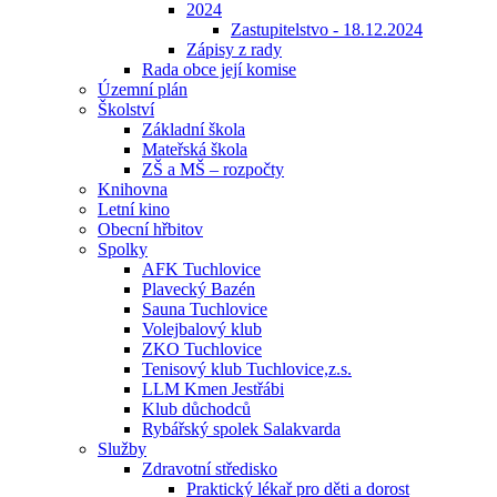
2024
Zastupitelstvo - 18.12.2024
Zápisy z rady
Rada obce její komise
Územní plán
Školství
Základní škola
Mateřská škola
ZŠ a MŠ – rozpočty
Knihovna
Letní kino
Obecní hřbitov
Spolky
AFK Tuchlovice
Plavecký Bazén
Sauna Tuchlovice
Volejbalový klub
ZKO Tuchlovice
Tenisový klub Tuchlovice,z.s.
LLM Kmen Jestřábi
Klub důchodců
Rybářský spolek Salakvarda
Služby
Zdravotní středisko
Praktický lékař pro děti a dorost