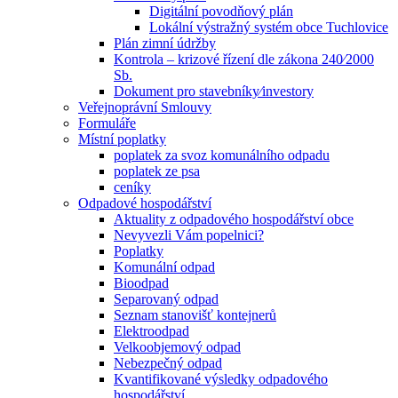
Digitální povodňový plán
Lokální výstražný systém obce Tuchlovice
Plán zimní údržby
Kontrola – krizové řízení dle zákona 240⁄2000
Sb.
Dokument pro stavebníky⁄investory
Veřejnoprávní Smlouvy
Formuláře
Místní poplatky
poplatek za svoz komunálního odpadu
poplatek ze psa
ceníky
Odpadové hospodářství
Aktuality z odpadového hospodářství obce
Nevyvezli Vám popelnici?
Poplatky
Komunální odpad
Bioodpad
Separovaný odpad
Seznam stanovišť kontejnerů
Elektroodpad
Velkoobjemový odpad
Nebezpečný odpad
Kvantifikované výsledky odpadového
hospodářství