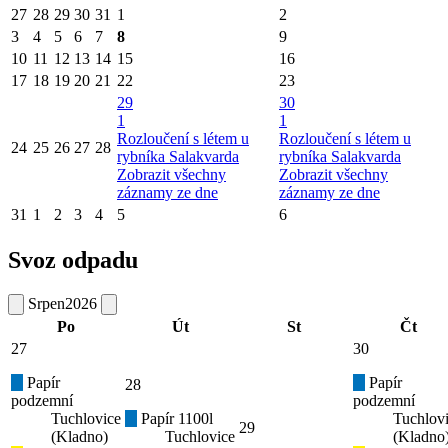
27
28
29
30
31
1
2
3
4
5
6
7
8
9
10
11
12
13
14
15
16
17
18
19
20
21
22
23
29
30
1
1
Rozloučení s létem u
Rozloučení s létem u
24
25
26
27
28
rybníka Salakvarda
rybníka Salakvarda
Zobrazit všechny
Zobrazit všechny
záznamy ze dne
záznamy ze dne
31
1
2
3
4
5
6
Svoz odpadu
Srpen
2026
Po
Út
St
Čt
27
30
Papír
Papír
28
podzemní
podzemní
Tuchlovice
Papír 1100l
Tuchlov
29
(Kladno)
Tuchlovice
(Kladno