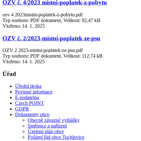
OZV č. 4/2023 mistni-poplatek-z-pobytu
ozv 4 2023mistni-poplatek-z-pobytu.pdf
Typ souboru: PDF dokument, Velikost: 92,47 kB
Vloženo:
14. 1. 2025
OZV č. 2/2023-mistni-poplatek-ze-psu
OZV 2 2023-mistni-poplatek-ze-psu.pdf
Typ souboru: PDF dokument, Velikost: 112,74 kB
Vloženo:
14. 1. 2025
Úřad
Úřední deska
Povinné informace
E-podatelna
Czech POINT
GDPR
Dokumenty obce
Obecně závazné vyhlášky
Směrnice a nařízení
Územní plán obce
Požární řád obce Tuchlovice