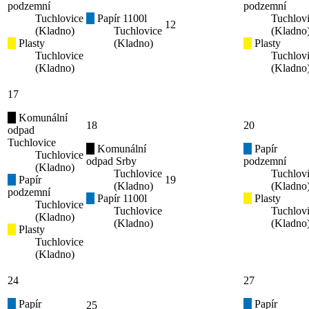
podzemní
podzemní
Tuchlovice
Papír 1100l
Tuchlov
12
(Kladno)
Tuchlovice
(Kladno
Plasty
(Kladno)
Plasty
Tuchlovice
Tuchlov
(Kladno)
(Kladno
17
Komunální
18
20
odpad
Tuchlovice
Komunální
Papír
Tuchlovice
odpad Srby
podzemní
(Kladno)
Tuchlovice
Tuchlov
Papír
19
(Kladno)
(Kladno
podzemní
Papír 1100l
Plasty
Tuchlovice
Tuchlovice
Tuchlov
(Kladno)
(Kladno)
(Kladno
Plasty
Tuchlovice
(Kladno)
24
27
Papír
Papír
25