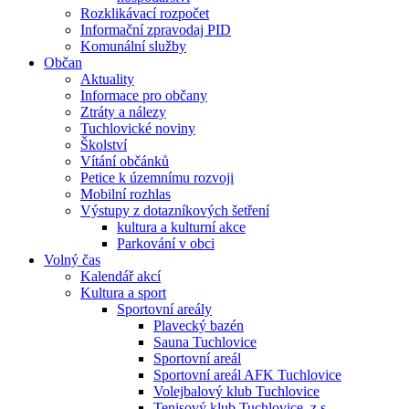
Rozklikávací rozpočet
Informační zpravodaj PID
Komunální služby
Občan
Aktuality
Informace pro občany
Ztráty a nálezy
Tuchlovické noviny
Školství
Vítání občánků
Petice k územnímu rozvoji
Mobilní rozhlas
Výstupy z dotazníkových šetření
kultura a kulturní akce
Parkování v obci
Volný čas
Kalendář akcí
Kultura a sport
Sportovní areály
Plavecký bazén
Sauna Tuchlovice
Sportovní areál
Sportovní areál AFK Tuchlovice
Volejbalový klub Tuchlovice
Tenisový klub Tuchlovice, z.s.