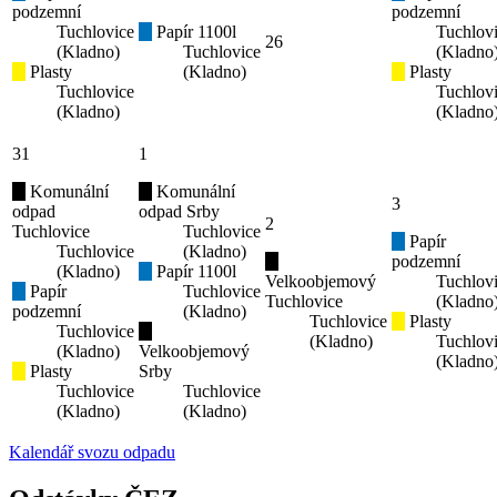
podzemní
podzemní
Tuchlovice
Papír 1100l
Tuchlov
26
(Kladno)
Tuchlovice
(Kladno
Plasty
(Kladno)
Plasty
Tuchlovice
Tuchlov
(Kladno)
(Kladno
31
1
Komunální
Komunální
3
odpad
odpad Srby
2
Tuchlovice
Tuchlovice
Papír
Tuchlovice
(Kladno)
podzemní
(Kladno)
Papír 1100l
Velkoobjemový
Tuchlov
Papír
Tuchlovice
Tuchlovice
(Kladno
podzemní
(Kladno)
Tuchlovice
Plasty
Tuchlovice
(Kladno)
Tuchlov
(Kladno)
Velkoobjemový
(Kladno
Plasty
Srby
Tuchlovice
Tuchlovice
(Kladno)
(Kladno)
Kalendář svozu odpadu