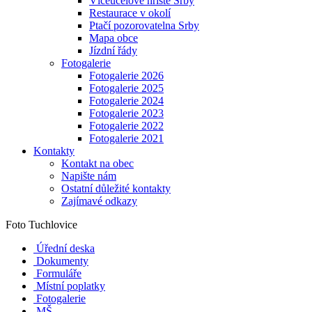
Víceúčelové hřiště Srby
Restaurace v okolí
Ptačí pozorovatelna Srby
Mapa obce
Jízdní řády
Fotogalerie
Fotogalerie 2026
Fotogalerie 2025
Fotogalerie 2024
Fotogalerie 2023
Fotogalerie 2022
Fotogalerie 2021
Kontakty
Kontakt na obec
Napište nám
Ostatní důležité kontakty
Zajímavé odkazy
Foto Tuchlovice
Úřední deska
Dokumenty
Formuláře
Místní poplatky
Fotogalerie
MŠ