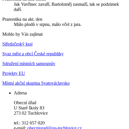
Jak Vavřinec zavaří, Bartoloměj zasmaží, tak se podzimek
daří.
Pranostika na akt. den
Málo plodů v srpnu, málo včel z jara.
Mohlo by Vás zajímat
Středočeský kraj
Svaz měst a obcí České republiky
Sdružení místních samospráv
Projekty EU
Místní akční skupina Svatováclavsko
Adresa
Obecní úřad
U Staré školy 83
273 02 Tuchlovice
tel.: 312 657 020
e-mail:
obecniurad@ou-tuchlovice.cz