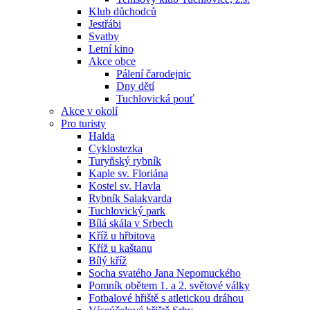
Klub důchodců
Jestřábi
Svatby
Letní kino
Akce obce
Pálení čarodejnic
Dny dětí
Tuchlovická pouť
Akce v okolí
Pro turisty
Halda
Cyklostezka
Turyňský rybník
Kaple sv. Floriána
Kostel sv. Havla
Rybník Salakvarda
Tuchlovický park
Bílá skála v Srbech
Kříž u hřbitova
Kříž u kaštanu
Bílý kříž
Socha svatého Jana Nepomuckého
Pomník obětem 1. a 2. světové války
Fotbalové hřiště s atletickou dráhou