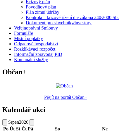
Krizový plán
Povodňový plán
Plán zimní údržby
Kontrola – krizové řízení dle zákona 240⁄2000 Sb.
Dokument pro stavebníky⁄investory
Veřejnoprávní Smlouvy
Formuláře
Místní poplatky
Odpadové hospodářství
Rozklikávací rozpočet
Informační zpravodaj PID
Komunální služby
Občan+
Přejít na portál Občan+
Kalendář akcí
Srpen
2026
Po
Út
St
Čt
Pá
So
Ne