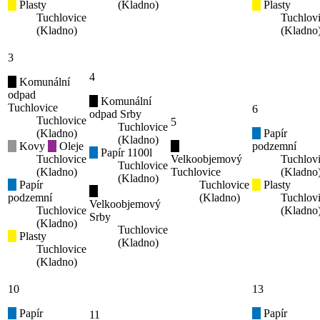
Plasty
(Kladno)
Plasty
Tuchlovice
Tuchlov
(Kladno)
(Kladno
3
4
Komunální
odpad
Komunální
Tuchlovice
6
odpad Srby
Tuchlovice
5
Tuchlovice
(Kladno)
Papír
(Kladno)
Kovy
Oleje
podzemní
Papír 1100l
Tuchlovice
Velkoobjemový
Tuchlov
Tuchlovice
(Kladno)
Tuchlovice
(Kladno
(Kladno)
Papír
Tuchlovice
Plasty
podzemní
(Kladno)
Tuchlov
Velkoobjemový
Tuchlovice
(Kladno
Srby
(Kladno)
Tuchlovice
Plasty
(Kladno)
Tuchlovice
(Kladno)
10
13
Papír
Papír
11