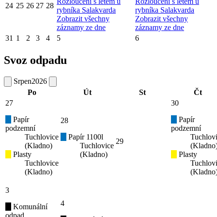
Rozloučení s létem u
Rozloučení s létem u
24
25
26
27
28
rybníka Salakvarda
rybníka Salakvarda
Zobrazit všechny
Zobrazit všechny
záznamy ze dne
záznamy ze dne
31
1
2
3
4
5
6
Svoz odpadu
Srpen
2026
Po
Út
St
Čt
27
30
Papír
Papír
28
podzemní
podzemní
Tuchlovice
Papír 1100l
Tuchlov
29
(Kladno)
Tuchlovice
(Kladno
Plasty
(Kladno)
Plasty
Tuchlovice
Tuchlov
(Kladno)
(Kladno
3
4
Komunální
odpad