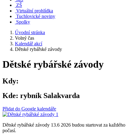
ZŠ
Virtuální prohlídka
Tuchlovické noviny
Spolky
Úvodní stránka
Volný čas
Kalendář akcí
Dětské rybářské závody
Dětské rybářské závody
Kdy:
Kde:
rybník Salakvarda
Přidat do Google kalendáře
Dětské rybářské závody 13.6 2026 budou startovat za každého
počasí.