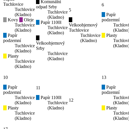
Komunální
Tuchlovice
6
odpad Srby
Tuchlovice
5
Tuchlovice
(Kladno)
Papír
(Kladno)
Kovy
Oleje
podzemní
Papír 1100l
Tuchlovice
Velkoobjemový
Tuchlov
Tuchlovice
(Kladno)
Tuchlovice
(Kladno
(Kladno)
Papír
Tuchlovice
Plasty
podzemní
(Kladno)
Tuchlov
Velkoobjemový
Tuchlovice
(Kladno
Srby
(Kladno)
Tuchlovice
Plasty
(Kladno)
Tuchlovice
(Kladno)
10
13
Papír
Papír
11
podzemní
podzemní
Tuchlovice
Papír 1100l
Tuchlov
12
(Kladno)
Tuchlovice
(Kladno
Plasty
(Kladno)
Plasty
Tuchlovice
Tuchlov
(Kladno)
(Kladno