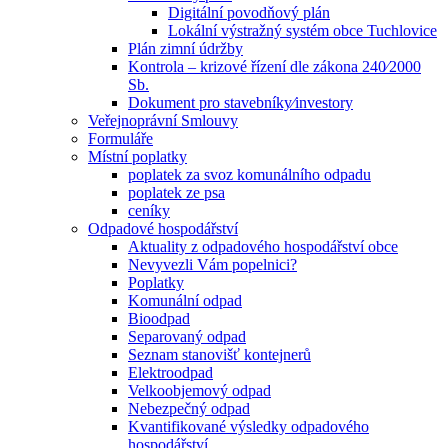
Digitální povodňový plán
Lokální výstražný systém obce Tuchlovice
Plán zimní údržby
Kontrola – krizové řízení dle zákona 240⁄2000
Sb.
Dokument pro stavebníky⁄investory
Veřejnoprávní Smlouvy
Formuláře
Místní poplatky
poplatek za svoz komunálního odpadu
poplatek ze psa
ceníky
Odpadové hospodářství
Aktuality z odpadového hospodářství obce
Nevyvezli Vám popelnici?
Poplatky
Komunální odpad
Bioodpad
Separovaný odpad
Seznam stanovišť kontejnerů
Elektroodpad
Velkoobjemový odpad
Nebezpečný odpad
Kvantifikované výsledky odpadového
hospodářství