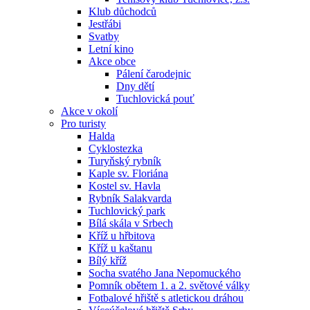
Klub důchodců
Jestřábi
Svatby
Letní kino
Akce obce
Pálení čarodejnic
Dny dětí
Tuchlovická pouť
Akce v okolí
Pro turisty
Halda
Cyklostezka
Turyňský rybník
Kaple sv. Floriána
Kostel sv. Havla
Rybník Salakvarda
Tuchlovický park
Bílá skála v Srbech
Kříž u hřbitova
Kříž u kaštanu
Bílý kříž
Socha svatého Jana Nepomuckého
Pomník obětem 1. a 2. světové války
Fotbalové hřiště s atletickou dráhou