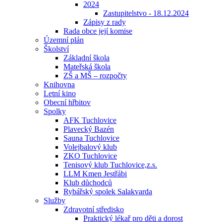
2024
Zastupitelstvo - 18.12.2024
Zápisy z rady
Rada obce její komise
Územní plán
Školství
Základní škola
Mateřská škola
ZŠ a MŠ – rozpočty
Knihovna
Letní kino
Obecní hřbitov
Spolky
AFK Tuchlovice
Plavecký Bazén
Sauna Tuchlovice
Volejbalový klub
ZKO Tuchlovice
Tenisový klub Tuchlovice,z.s.
LLM Kmen Jestřábi
Klub důchodců
Rybářský spolek Salakvarda
Služby
Zdravotní středisko
Praktický lékař pro děti a dorost