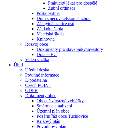
Praktický lékař pro dospělé
Zubní ordinace
Pošta partner
Dům s pečovatelskou službou
Záchytná stanice psů
Základní škola
Mateřská škola
Knihovna
Rozvoj obce
Dokumenty pro stavebníky⁄investory
Dotace EU
Video vizitka
Úřad
Úřední deska
Povinné informace
E-podatelna
Czech POINT
GDPR
Dokumenty obce
Obecně závazné vyhlášky
Směrnice a nařízení
Územní plán obce
Požární řád obce Tuchlovice
Krizový plán
Povodňový plán