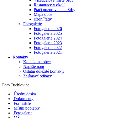
Víceúčelové hřiště Srby
Restaurace v okolí
Ptačí pozorovatelna Srby
Mapa obce
Jízdní řády
Fotogalerie
Fotogalerie 2026
Fotogalerie 2025
Fotogalerie 2024
Fotogalerie 2023
Fotogalerie 2022
Fotogalerie 2021
Kontakty
Kontakt na obec
Napište nám
Ostatní důležité kontakty
Zajímavé odkazy
Foto Tuchlovice
Úřední deska
Dokumenty
Formuláře
Místní poplatky
Fotogalerie
MŠ