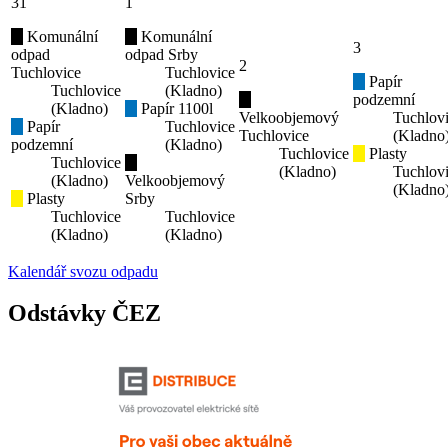
31
1
Komunální
Komunální
3
odpad
odpad Srby
2
Tuchlovice
Tuchlovice
Papír
Tuchlovice
(Kladno)
podzemní
(Kladno)
Papír 1100l
Velkoobjemový
Tuchlov
Papír
Tuchlovice
Tuchlovice
(Kladno
podzemní
(Kladno)
Tuchlovice
Plasty
Tuchlovice
(Kladno)
Tuchlov
(Kladno)
Velkoobjemový
(Kladno
Plasty
Srby
Tuchlovice
Tuchlovice
(Kladno)
(Kladno)
Kalendář svozu odpadu
Odstávky ČEZ