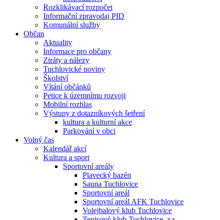
Rozklikávací rozpočet
Informační zpravodaj PID
Komunální služby
Občan
Aktuality
Informace pro občany
Ztráty a nálezy
Tuchlovické noviny
Školství
Vítání občánků
Petice k územnímu rozvoji
Mobilní rozhlas
Výstupy z dotazníkových šetření
kultura a kulturní akce
Parkování v obci
Volný čas
Kalendář akcí
Kultura a sport
Sportovní areály
Plavecký bazén
Sauna Tuchlovice
Sportovní areál
Sportovní areál AFK Tuchlovice
Volejbalový klub Tuchlovice
Tenisový klub Tuchlovice, z.s.