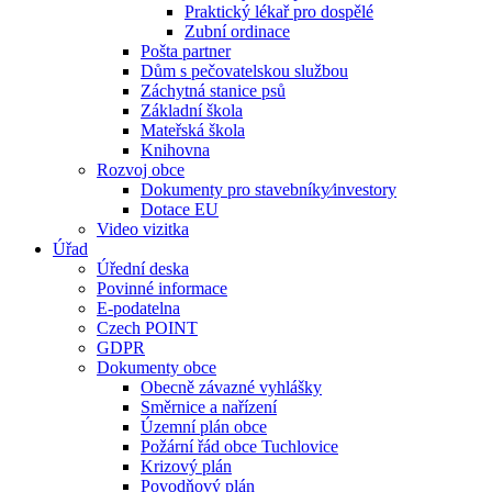
Praktický lékař pro dospělé
Zubní ordinace
Pošta partner
Dům s pečovatelskou službou
Záchytná stanice psů
Základní škola
Mateřská škola
Knihovna
Rozvoj obce
Dokumenty pro stavebníky⁄investory
Dotace EU
Video vizitka
Úřad
Úřední deska
Povinné informace
E-podatelna
Czech POINT
GDPR
Dokumenty obce
Obecně závazné vyhlášky
Směrnice a nařízení
Územní plán obce
Požární řád obce Tuchlovice
Krizový plán
Povodňový plán