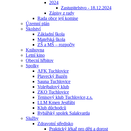
2024
Zastupitelstvo - 18.12.2024
Zápisy z rady
Rada obce její komise
Územní plán
Školství
Základní škola
Mateřská škola
ZŠ a MŠ – rozpočty
Knihovna
Letní kino
Obecní hřbitov
Spolky
AFK Tuchlovice
Plavecký Bazén
Sauna Tuchlovice
Volejbalový klub
ZKO Tuchlovice
Tenisový klub Tuchlovice,z.s.
LLM Kmen Jestřábi
Klub důchodců
Rybářský spolek Salakvarda
Služby
Zdravotní středisko
Praktický lékař pro děti a dorost