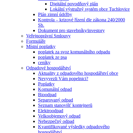
Digitální povodňový plán
Lokální výstražný systém obce Tuchlovice
Plán zimní údržby
Kontrola – krizové řízení dle zákona 240⁄2000
Sb.
Dokument pro stavebníky⁄investory
Veřejnoprávní Smlouvy
Formuláře
Místní poplatky
poplatek za svoz komunálního odpadu
poplatek ze psa
ceníky
Odpadové hospodářství
Aktuality z odpadového hospodářství obce
Nevyvezli Vám popelnici?
Poplatky
Komunální odpad
Bioodpad
Separovaný odpad
Seznam stanovišť kontejnerů
Elektroodpad
Velkoobjemový odpad
Nebezpečný odpad
Kvantifikované výsledky odpadového
hospodářství