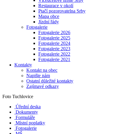
Víceúčelové hřiště Srby
Restaurace v okolí
Ptačí pozorovatelna Srby
Mapa obce
Jízdní řády
Fotogalerie
Fotogalerie 2026
Fotogalerie 2025
Fotogalerie 2024
Fotogalerie 2023
Fotogalerie 2022
Fotogalerie 2021
Kontakty
Kontakt na obec
Napište nám
Ostatní důležité kontakty
Zajímavé odkazy
Foto Tuchlovice
Úřední deska
Dokumenty
Formuláře
Místní poplatky
Fotogalerie
MŠ