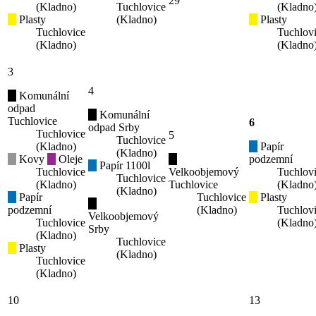
29
(Kladno)
Tuchlovice
(Kladno
Plasty
(Kladno)
Plasty
Tuchlovice
Tuchlov
(Kladno)
(Kladno
3
4
Komunální
odpad
Komunální
Tuchlovice
6
odpad Srby
Tuchlovice
5
Tuchlovice
(Kladno)
Papír
(Kladno)
Kovy
Oleje
podzemní
Papír 1100l
Tuchlovice
Velkoobjemový
Tuchlov
Tuchlovice
(Kladno)
Tuchlovice
(Kladno
(Kladno)
Papír
Tuchlovice
Plasty
podzemní
(Kladno)
Tuchlov
Velkoobjemový
Tuchlovice
(Kladno
Srby
(Kladno)
Tuchlovice
Plasty
(Kladno)
Tuchlovice
(Kladno)
10
13