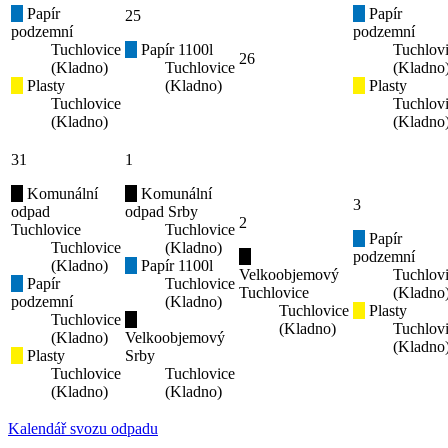
Papír
Papír
25
podzemní
podzemní
Tuchlovice
Papír 1100l
Tuchlov
26
(Kladno)
Tuchlovice
(Kladno
Plasty
(Kladno)
Plasty
Tuchlovice
Tuchlov
(Kladno)
(Kladno
31
1
Komunální
Komunální
3
odpad
odpad Srby
2
Tuchlovice
Tuchlovice
Papír
Tuchlovice
(Kladno)
podzemní
(Kladno)
Papír 1100l
Velkoobjemový
Tuchlov
Papír
Tuchlovice
Tuchlovice
(Kladno
podzemní
(Kladno)
Tuchlovice
Plasty
Tuchlovice
(Kladno)
Tuchlov
(Kladno)
Velkoobjemový
(Kladno
Plasty
Srby
Tuchlovice
Tuchlovice
(Kladno)
(Kladno)
Kalendář svozu odpadu