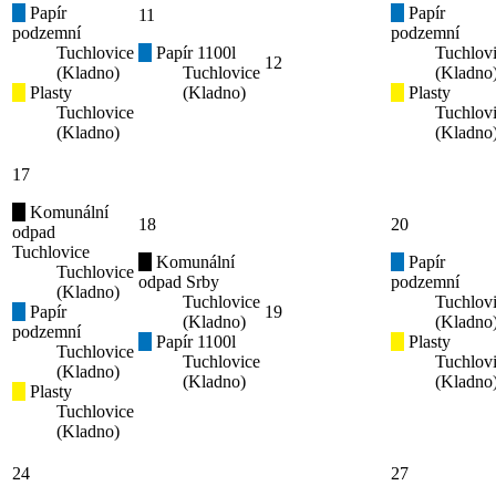
Papír
Papír
11
podzemní
podzemní
Tuchlovice
Papír 1100l
Tuchlov
12
(Kladno)
Tuchlovice
(Kladno
Plasty
(Kladno)
Plasty
Tuchlovice
Tuchlov
(Kladno)
(Kladno
17
Komunální
18
20
odpad
Tuchlovice
Komunální
Papír
Tuchlovice
odpad Srby
podzemní
(Kladno)
Tuchlovice
Tuchlov
Papír
19
(Kladno)
(Kladno
podzemní
Papír 1100l
Plasty
Tuchlovice
Tuchlovice
Tuchlov
(Kladno)
(Kladno)
(Kladno
Plasty
Tuchlovice
(Kladno)
24
27