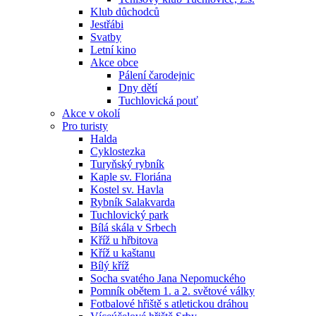
Klub důchodců
Jestřábi
Svatby
Letní kino
Akce obce
Pálení čarodejnic
Dny dětí
Tuchlovická pouť
Akce v okolí
Pro turisty
Halda
Cyklostezka
Turyňský rybník
Kaple sv. Floriána
Kostel sv. Havla
Rybník Salakvarda
Tuchlovický park
Bílá skála v Srbech
Kříž u hřbitova
Kříž u kaštanu
Bílý kříž
Socha svatého Jana Nepomuckého
Pomník obětem 1. a 2. světové války
Fotbalové hřiště s atletickou dráhou