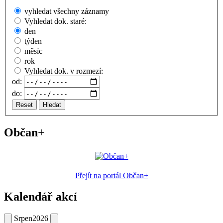
vyhledat všechny záznamy
Vyhledat dok. staré:
den
týden
měsíc
rok
Vyhledat dok. v rozmezí:
od:
do:
Reset
Hledat
Občan+
Přejít na portál Občan+
Kalendář akcí
Srpen
2026