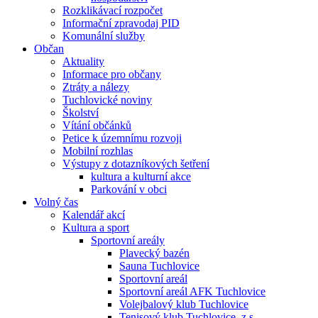
Rozklikávací rozpočet
Informační zpravodaj PID
Komunální služby
Občan
Aktuality
Informace pro občany
Ztráty a nálezy
Tuchlovické noviny
Školství
Vítání občánků
Petice k územnímu rozvoji
Mobilní rozhlas
Výstupy z dotazníkových šetření
kultura a kulturní akce
Parkování v obci
Volný čas
Kalendář akcí
Kultura a sport
Sportovní areály
Plavecký bazén
Sauna Tuchlovice
Sportovní areál
Sportovní areál AFK Tuchlovice
Volejbalový klub Tuchlovice
Tenisový klub Tuchlovice, z.s.