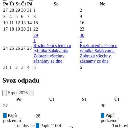
Po
Út
St
Čt
Pá
So
Ne
27
28
29
30
31
1
2
3
4
5
6
7
8
9
10
11
12
13
14
15
16
17
18
19
20
21
22
23
29
30
1
1
Rozloučení s létem u
Rozloučení s létem u
24
25
26
27
28
rybníka Salakvarda
rybníka Salakvarda
Zobrazit všechny
Zobrazit všechny
záznamy ze dne
záznamy ze dne
31
1
2
3
4
5
6
Svoz odpadu
Srpen
2026
Po
Út
St
Čt
27
30
Papír
Papír
28
podzemní
podzemní
Tuchlovice
Papír 1100l
Tuchlov